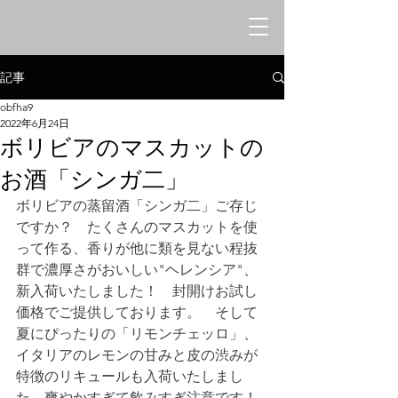
オリエンタルシークレットバー
​みけねこや
記事
obfha9
2022年6月24日
ボリビアのマスカットの
お酒「シンガ二」
ボリビアの蒸留酒「シンガ二」ご存じ
ですか？　たくさんのマスカットを使
って作る、香りが他に類を見ない程抜
群で濃厚さがおいしい"ヘレンシア"、
新入荷いたしました！　封開けお試し
価格でご提供しております。　そして
夏にぴったりの「リモンチェッロ」、
イタリアのレモンの甘みと皮の渋みが
特徴のリキュールも入荷いたしまし
た。爽やかすぎて飲みすぎ注意です！