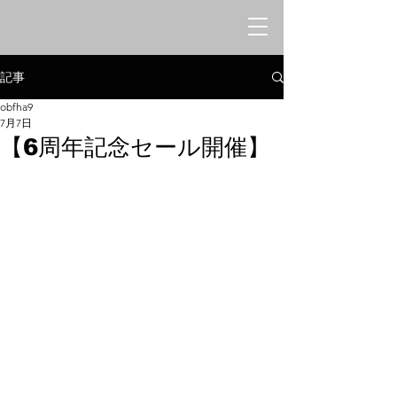
オリエンタルシークレットバー
​みけねこや
記事
obfha9
7月7日
【6周年記念セール開催】