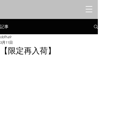
オリエンタルシークレットバー
​みけねこや
記事
obfha9
3月11日
【限定再入荷】