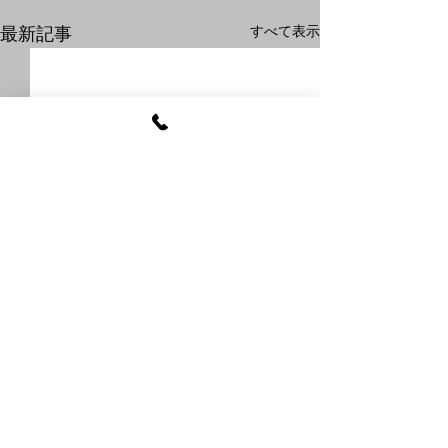
すべて表示
最新記事
コメント
【限定入荷】
【限定再入荷】