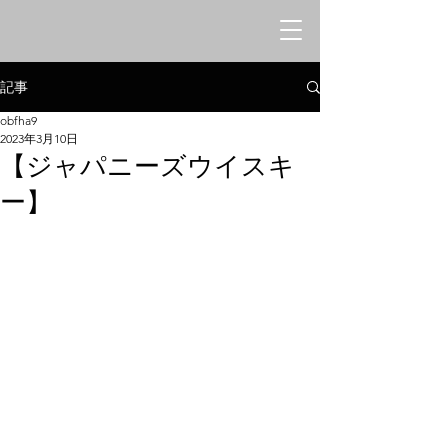
オリエンタルシークレットバー
​みけねこや
記事
obfha9
2023年3月10日
【ジャパニーズウイスキ
ー】