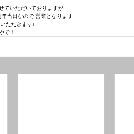
せていただいておりますが 
周年当日なので 営業となります 
いただきます) 
やで！