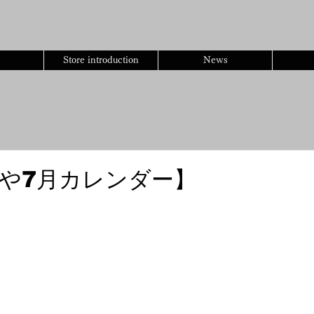
​みけねこや
​千葉県柏市柏3-2-23 KJビル2階
Store introduction
News
や7月カレンダー】