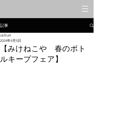
オリエンタルシークレットバー
​みけねこや
記事
obfha9
2024年4月5日
【みけねこや 春のボト
ルキープフェア】