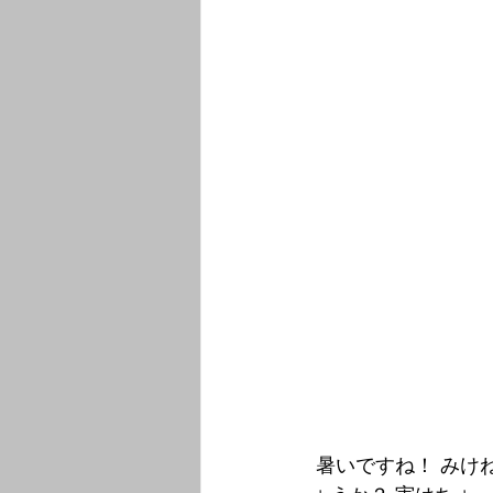
 暑いですね！ みけねこやは年中無休7時から 涼しい店内で 冷え冷えのお飲み物 いかがでし