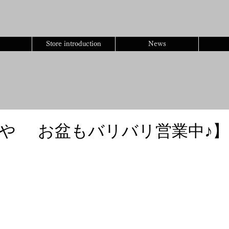
​みけねこや
​千葉県柏市柏3-2-23 KJビル2階
Store introduction
News
や お盆もバリバリ営業中♪】